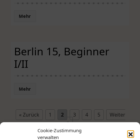
Mehr
Berlin 15, Beginner
I/II
Mehr
« Zurück
1
2
3
4
5
Weiter
»
Cookie-Zustimmung
verwalten