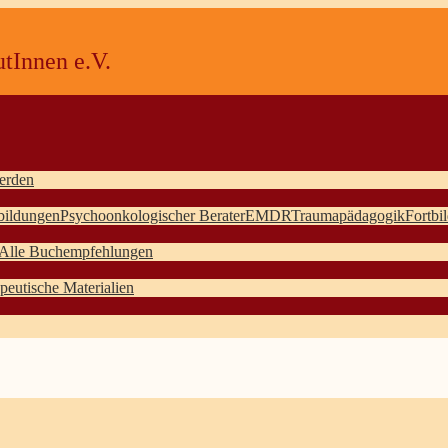
tInnen e.V.
erden
bildungen
Psychoonkologischer Berater
EMDR
Traumapädagogik
Fortbi
Alle Buchempfehlungen
peutische Materialien