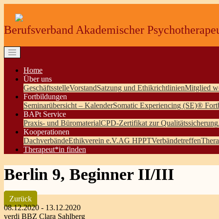
Berufsverband Akademischer Psychotherapeu
Home
Über uns
Geschäftsstelle
Vorstand
Satzung und Ethikrichtlinien
Mitglied w
Fortbildungen
Seminarübersicht – Kalender
Somatic Experiencing (SE)® Fort
BAPt Service
Praxis- und Büromaterial
CPD-Zertifikat zur Qualitätssicherung
Kooperationen
Dachverbände
Ethikverein e.V.
AG HPPT
Verbändetreffen
Thera
Therapeut*in finden
Berlin 9, Beginner II/III
Zurück
08.12.2020 - 13.12.2020
verdi BBZ Clara Sahlberg