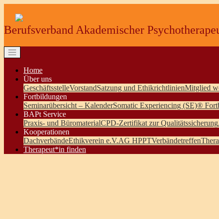
Berufsverband Akademischer Psychotherapeu
Home
Über uns
Geschäftsstelle
Vorstand
Satzung und Ethikrichtlinien
Mitglied w
Fortbildungen
Seminarübersicht – Kalender
Somatic Experiencing (SE)® Fort
BAPt Service
Praxis- und Büromaterial
CPD-Zertifikat zur Qualitätssicherung
Kooperationen
Dachverbände
Ethikverein e.V.
AG HPPT
Verbändetreffen
Thera
Therapeut*in finden