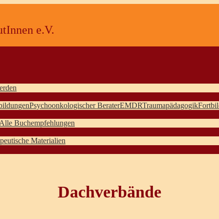
tInnen e.V.
erden
bildungen
Psychoonkologischer Berater
EMDR
Traumapädagogik
Fortbi
Alle Buchempfehlungen
peutische Materialien
Dachverbände