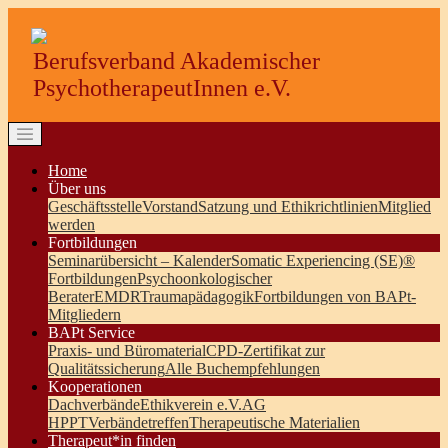
Berufsverband Akademischer
PsychotherapeutInnen e.V.
Home
Über uns
Geschäftsstelle
Vorstand
Satzung und Ethikrichtlinien
Mitglied
werden
Fortbildungen
Seminarübersicht – Kalender
Somatic Experiencing (SE)®
Fortbildungen
Psychoonkologischer
Berater
EMDR
Traumapädagogik
Fortbildungen von BAPt-
Mitgliedern
BAPt Service
Praxis- und Büromaterial
CPD-Zertifikat zur
Qualitätssicherung
Alle Buchempfehlungen
Kooperationen
Dachverbände
Ethikverein e.V.
AG
HPPT
Verbändetreffen
Therapeutische Materialien
Therapeut*in finden