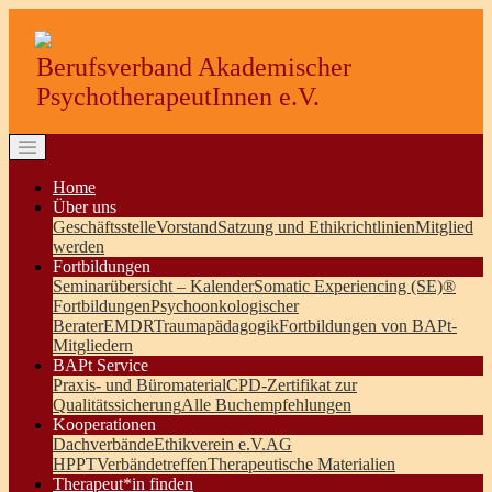
Berufsverband Akademischer
PsychotherapeutInnen e.V.
Home
Über uns
Geschäftsstelle
Vorstand
Satzung und Ethikrichtlinien
Mitglied
werden
Fortbildungen
Seminarübersicht – Kalender
Somatic Experiencing (SE)®
Fortbildungen
Psychoonkologischer
Berater
EMDR
Traumapädagogik
Fortbildungen von BAPt-
Mitgliedern
BAPt Service
Praxis- und Büromaterial
CPD-Zertifikat zur
Qualitätssicherung
Alle Buchempfehlungen
Kooperationen
Dachverbände
Ethikverein e.V.
AG
HPPT
Verbändetreffen
Therapeutische Materialien
Therapeut*in finden