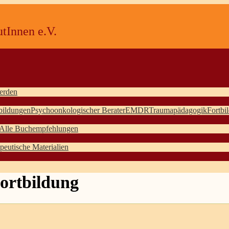
tInnen e.V.
erden
bildungen
Psychoonkologischer Berater
EMDR
Traumapädagogik
Fortbi
Alle Buchempfehlungen
peutische Materialien
Fortbildung