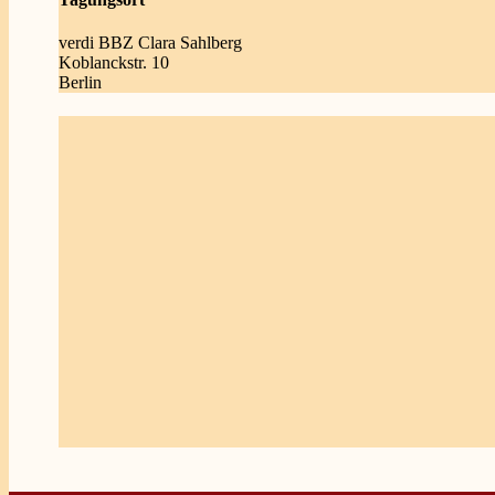
verdi BBZ Clara Sahlberg
Koblanckstr. 10
Berlin