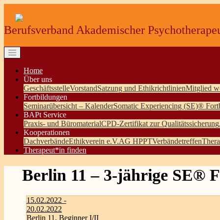
Berufsverband Akademischer Psychotherapeu
Home
Über uns
Geschäftsstelle
Vorstand
Satzung und Ethikrichtlinien
Mitglied w
Fortbildungen
Seminarübersicht – Kalender
Somatic Experiencing (SE)® Fort
BAPt Service
Praxis- und Büromaterial
CPD-Zertifikat zur Qualitätssicherung
Kooperationen
Dachverbände
Ethikverein e.V.
AG HPPT
Verbändetreffen
Thera
Therapeut*in finden
Berlin 11 – 3-jährige SE® 
15.02.2022 -
20.02.2022
Berlin 11, Beginner I/II