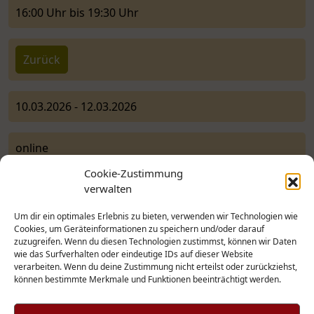
16:00 Uhr bis 19:30 Uhr
Zurück
10.03.2026 - 12.03.2026
online
Cookie-Zustimmung
verwalten
BAPt e.V. Geschäftsstelle
Um dir ein optimales Erlebnis zu bieten, verwenden wir Technologien wie
Kasparstr. 20-22
Cookies, um Geräteinformationen zu speichern und/oder darauf
50670 Köln
zuzugreifen. Wenn du diesen Technologien zustimmst, können wir Daten
wie das Surfverhalten oder eindeutige IDs auf dieser Website
Mo und Mi von 10 bis 12 Uhr
verarbeiten. Wenn du deine Zustimmung nicht erteilst oder zurückziehst,
Telefon 0221 – 9229 1748
können bestimmte Merkmale und Funktionen beeinträchtigt werden.
info@baptev.de