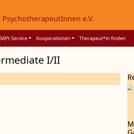
 PsychotherapeutInnen e.V.
BAPt Service
Kooperationen
Therapeut*in finden
rmediate I/II
R
M
G