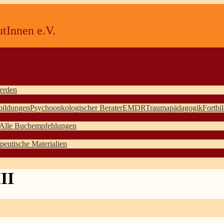
tInnen e.V.
erden
bildungen
Psychoonkologischer Berater
EMDR
Traumapädagogik
Fortbi
Alle Buchempfehlungen
peutische Materialien
II