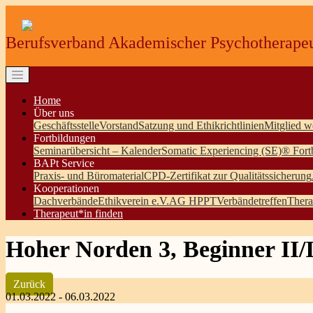
Berufsverband Akademischer Psychotherapeu
Home
Über uns
Geschäftsstelle
Vorstand
Satzung und Ethikrichtlinien
Mitglied w
Fortbildungen
Seminarübersicht – Kalender
Somatic Experiencing (SE)® Fort
BAPt Service
Praxis- und Büromaterial
CPD-Zertifikat zur Qualitätssicherung
Kooperationen
Dachverbände
Ethikverein e.V.
AG HPPT
Verbändetreffen
Thera
Therapeut*in finden
Hoher Norden 3, Beginner II/I
Zurück
01.03.2022 - 06.03.2022