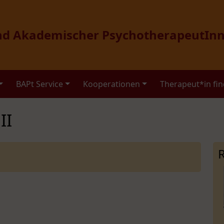
nd Akademischer PsychotherapeutInn
BAPt Service
Kooperationen
Therapeut*in fi
II