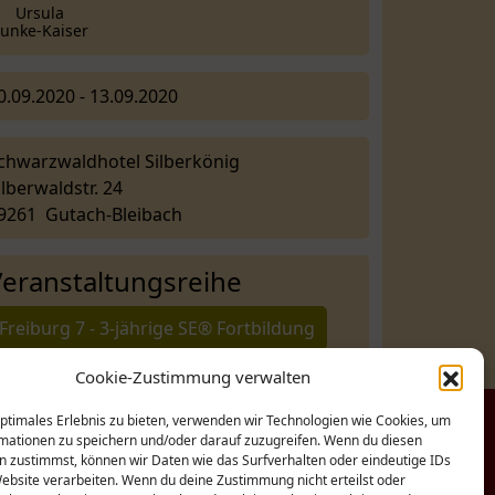
Ursula
unke-Kaiser
0.09.2020 - 13.09.2020
chwarzwaldhotel Silberkönig
ilberwaldstr. 24
9261 Gutach-Bleibach
Veranstaltungsreihe
Freiburg 7 - 3-jährige SE® Fortbildung
Cookie-Zustimmung verwalten
optimales Erlebnis zu bieten, verwenden wir Technologien wie Cookies, um
mationen zu speichern und/oder darauf zuzugreifen. Wenn du diesen
n zustimmst, können wir Daten wie das Surfverhalten oder eindeutige IDs
Website verarbeiten. Wenn du deine Zustimmung nicht erteilst oder