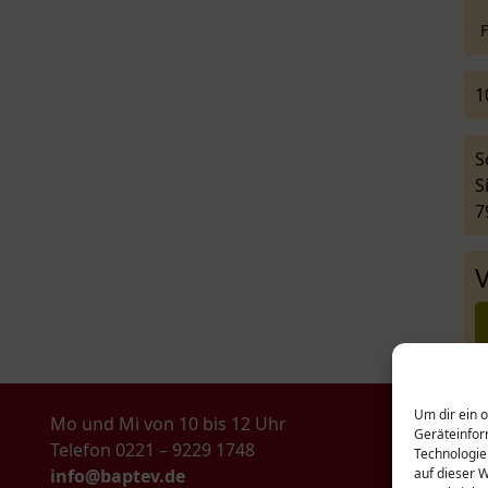
F
1
S
S
7
Um dir ein 
Mo und Mi von 10 bis 12 Uhr
Geräteinfor
Telefon 0221 – 9229 1748
Technologie
info@baptev.de
auf dieser 