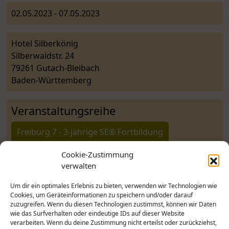
02.05.2023 - 07.05.2023
Hotel Silberkönig
Silberwaldstr. 24
79261 Gutach-Bleibach
Baden-Württemberg
Veranstaltungsreihe
Freiburg 7 - 3-jährige SE® Fortbildung
Cookie-Zustimmung
verwalten
BAPt e.V. Geschäftsstelle
Um dir ein optimales Erlebnis zu bieten, verwenden wir Technologien wie
Kasparstr. 20-22
Cookies, um Geräteinformationen zu speichern und/oder darauf
50670 Köln
zuzugreifen. Wenn du diesen Technologien zustimmst, können wir Daten
wie das Surfverhalten oder eindeutige IDs auf dieser Website
Mo und Mi von 10 bis 12 Uhr
verarbeiten. Wenn du deine Zustimmung nicht erteilst oder zurückziehst,
Telefon 0221 – 9229 1748