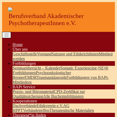
Berufsverband Akademischer
PsychotherapeutInnen e.V.
Home
Über uns
Geschäftsstelle
Vorstand
Satzung und Ethikrichtlinien
Mitglied
werden
Fortbildungen
Seminarübersicht – Kalender
Somatic Experiencing (SE)®
Fortbildungen
Psychoonkologischer
Berater
EMDR
Traumapädagogik
Fortbildungen von BAPt-
Mitgliedern
BAPt Service
Praxis- und Büromaterial
CPD-Zertifikat zur
Qualitätssicherung
Alle Buchempfehlungen
Kooperationen
Dachverbände
Ethikverein e.V.
AG
HPPT
Verbändetreffen
Therapeutische Materialien
Therapeut*in finden