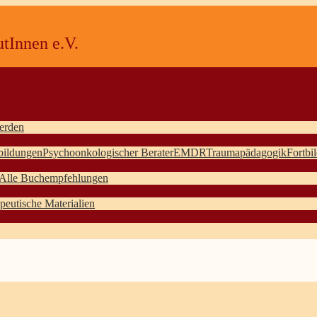
tInnen e.V.
erden
bildungen
Psychoonkologischer Berater
EMDR
Traumapädagogik
Fortbi
Alle Buchempfehlungen
peutische Materialien