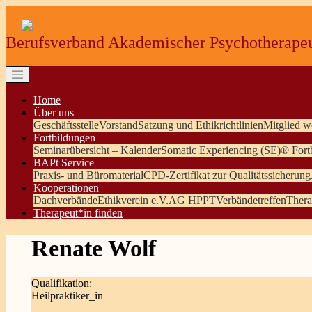
Berufsverband Akademischer Psychotherapeu
Home
Über uns
Geschäftsstelle
Vorstand
Satzung und Ethikrichtlinien
Mitglied w
Fortbildungen
Seminarübersicht – Kalender
Somatic Experiencing (SE)® Fort
BAPt Service
Praxis- und Büromaterial
CPD-Zertifikat zur Qualitätssicherung
Kooperationen
Dachverbände
Ethikverein e.V.
AG HPPT
Verbändetreffen
Thera
Therapeut*in finden
Renate Wolf
Qualifikation:
Heilpraktiker_in