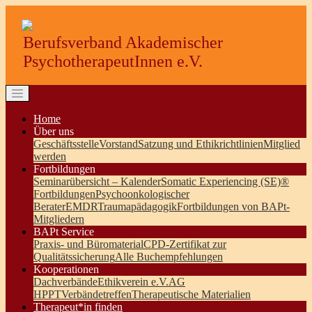
Berufsverband Akademischer
PsychotherapeutInnen e.V.
Home
Über uns
Geschäftsstelle
Vorstand
Satzung und Ethikrichtlinien
Mitglied
werden
Fortbildungen
Seminarübersicht – Kalender
Somatic Experiencing (SE)®
Fortbildungen
Psychoonkologischer
Berater
EMDR
Traumapädagogik
Fortbildungen von BAPt-
Mitgliedern
BAPt Service
Praxis- und Büromaterial
CPD-Zertifikat zur
Qualitätssicherung
Alle Buchempfehlungen
Kooperationen
Dachverbände
Ethikverein e.V.
AG
HPPT
Verbändetreffen
Therapeutische Materialien
Therapeut*in finden